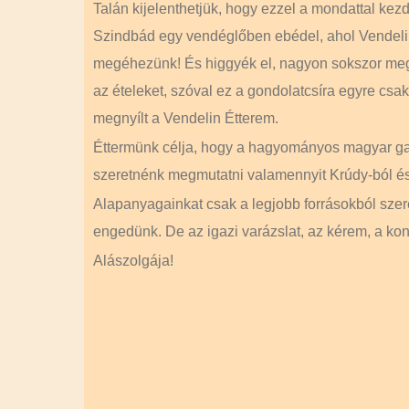
Talán kijelenthetjük, hogy ezzel a mondattal ke
Szindbád egy vendéglőben ebédel, ahol Vendelinn
megéhezünk! És higgyék el, nagyon sokszor megné
az ételeket, szóval ez a gondolatcsíra egyre csa
megnyílt a Vendelin Étterem.
Éttermünk célja, hogy a hagyományos magyar gasz
szeretnénk megmutatni valamennyit Krúdy-ból és k
Alapanyagainkat csak a legjobb forrásokból szer
engedünk. De az igazi varázslat, az kérem, a ko
Alászolgája!